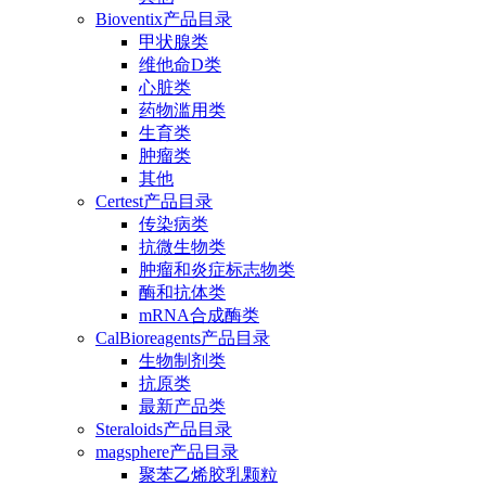
Bioventix产品目录
甲状腺类
维他命D类
心脏类
药物滥用类
生育类
肿瘤类
其他
Certest产品目录
传染病类
抗微生物类
肿瘤和炎症标志物类
酶和抗体类
mRNA合成酶类
CalBioreagents产品目录
生物制剂类
抗原类
最新产品类
Steraloids产品目录
magsphere产品目录
聚苯乙烯胶乳颗粒