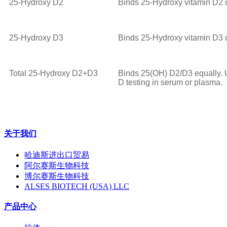
25-Hydroxy D2
Binds 25-Hydroxy vitamin D2 
25-Hydroxy D3
Binds 25-Hydroxy vitamin D3 
Total 25-Hydroxy D2+D3
Binds 25(OH) D2/D3 equally. Us
D testing in serum or plasma.
关于我们
哈迪斯进出口贸易
阿尔赛斯生物科技
博尔赛斯生物科技
ALSES BIOTECH (USA) LLC
产品中心