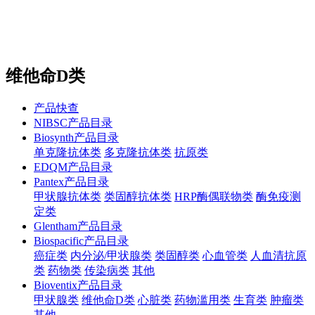
站内搜索
English
维他命D类
产品快查
NIBSC产品目录
Biosynth产品目录
单克隆抗体类
多克隆抗体类
抗原类
EDQM产品目录
Pantex产品目录
甲状腺抗体类
类固醇抗体类
HRP酶偶联物类
酶免疫测
定类
Glentham产品目录
Biospacific产品目录
癌症类
内分泌/甲状腺类
类固醇类
心血管类
人血清抗原
类
药物类
传染病类
其他
Bioventix产品目录
甲状腺类
维他命D类
心脏类
药物滥用类
生育类
肿瘤类
其他