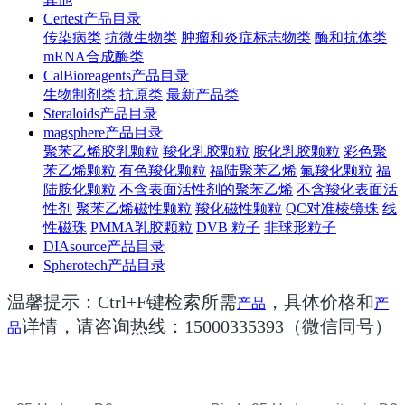
Certest产品目录
传染病类
抗微生物类
肿瘤和炎症标志物类
酶和抗体类
mRNA合成酶类
CalBioreagents产品目录
生物制剂类
抗原类
最新产品类
Steraloids产品目录
magsphere产品目录
聚苯乙烯胶乳颗粒
羧化乳胶颗粒
胺化乳胶颗粒
彩色聚
苯乙烯颗粒
有色羧化颗粒
福陆聚苯乙烯
氟羧化颗粒
福
陆胺化颗粒
不含表面活性剂的聚苯乙烯
不含羧化表面活
性剂
聚苯乙烯磁性颗粒
羧化磁性颗粒
QC对准棱镜珠
线
性磁珠
PMMA乳胶颗粒
DVB 粒子
非球形粒子
DIAsource产品目录
Spherotech产品目录
温馨提示：Ctrl+F键检索所需
，具体价格和
产品
产
详情，请咨询热线：15000335393（微信同号）
品