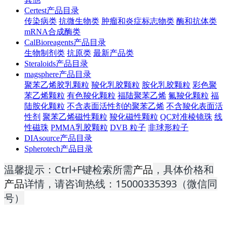
Certest产品目录
传染病类
抗微生物类
肿瘤和炎症标志物类
酶和抗体类
mRNA合成酶类
CalBioreagents产品目录
生物制剂类
抗原类
最新产品类
Steraloids产品目录
magsphere产品目录
聚苯乙烯胶乳颗粒
羧化乳胶颗粒
胺化乳胶颗粒
彩色聚
苯乙烯颗粒
有色羧化颗粒
福陆聚苯乙烯
氟羧化颗粒
福
陆胺化颗粒
不含表面活性剂的聚苯乙烯
不含羧化表面活
性剂
聚苯乙烯磁性颗粒
羧化磁性颗粒
QC对准棱镜珠
线
性磁珠
PMMA乳胶颗粒
DVB 粒子
非球形粒子
DIAsource产品目录
Spherotech产品目录
温馨提示：Ctrl+F键检索所需
产品
，具体价格和
产品
详情，请咨询热线：15000335393（微信同
号）