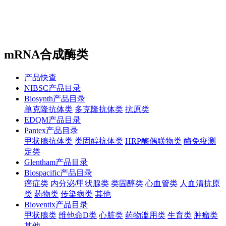
站内搜索
English
mRNA合成酶类
产品快查
NIBSC产品目录
Biosynth产品目录
单克隆抗体类
多克隆抗体类
抗原类
EDQM产品目录
Pantex产品目录
甲状腺抗体类
类固醇抗体类
HRP酶偶联物类
酶免疫测
定类
Glentham产品目录
Biospacific产品目录
癌症类
内分泌/甲状腺类
类固醇类
心血管类
人血清抗原
类
药物类
传染病类
其他
Bioventix产品目录
甲状腺类
维他命D类
心脏类
药物滥用类
生育类
肿瘤类
其他