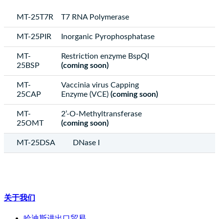
MT-25T7R
T7 RNA Polymerase
MT-25PIR
Inorganic Pyrophosphatase
MT-
Restriction enzyme BspQI
25BSP
(coming soon)
MT-
Vaccinia virus Capping
25CAP
Enzyme (VCE)
(coming soon)
MT-
2’-O-Methyltransferase
25OMT
(coming soon)
MT-25DSA
DNase I
关于我们
哈迪斯进出口贸易