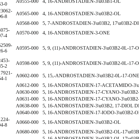
A0555-000
4, 16-ANDROSTADIEN-3\u03B1-OL
63-0
23062-
A0565-000
4, 16-ANDROSTADIEN-3\u03B2-OL
06-8
A0568-000
5, 7-ANDROSTADIEN-3\u03B2, 17\u03B2-D
4075-
A0570-000
4, 16-ANDROSTADIEN-3-ONE
07-4
62509-
A0595-000
5, 9, (11)-ANDROSTADIEN-3\u03B2-0L-17-
26-6
2453-
A0598-000
5, 9, (11)-ANDROSTADIEN-3\u03B2-0L-17
85-2
17921-
A0602-000
5, 15,-ANDROSTADIEN-3\u03B2-0L-17-ON
64-1
A0612-000
5, 16-ANDROSTADIEN-17-ACETAMIDO-3\
A0630-000
5, 16-ANDROSTADIEN-17-CYANO-3\u03B2
A0631-000
5, 16-ANDROSTADIEN-17-CYANO-3\u03B
A0638-000
5, 16-ANDROSTADIEN-3\u03B2, 17-DIOL 
A0640-000
5, 16-ANDROSTADIEN-17-IODO-3\u03B2-O
1224-
A0660-000
5, 16-ANDROSTADIEN-3\u03B2-OL
94-8
A0680-000
5, 16-ANDROSTADIEN-3\u03B2-OL-17\u0
5, 16-ANDROSTADIEN-3\u03B2-OL-17\u03