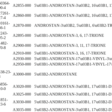
50364-
A2855-000
5\u03B1-ANDROSTAN-3\u03B2, 16\u03B1, 1
90-4
27261-
A2860-000
5\u03B1-ANDROSTAN-3\u03B2, 16\u03B2, 1
27-4
10161-
A2870-000
ANDROSTAN-3\u03B2, 5\u03B1, 6\u03B2-T
36-1
2243-
A2895-000
5\u03B1-ANDROSTAN-3, 6, 17-TRIONE
05-2
1482-
A2900-000
5\u03B1-ANDROSTAN-3, 11, 17-TRIONE
70-8
A2910-000
5\u03B1-ANDROSTAN-3, 16, 17-TRIONE
A2930-000
5\u03B1-ANDROSTAN-17\u03B1-VINYL-3\u0
A2950-000
5\u03B1-ANDROSTAN-17\u03B1-VINYL-17
438-23-
A3000-000
5\u03B2-ANDROSTANE
3
5856-
A3020-000
5\u03B2-ANDROSTAN-3\u03B1, 17\u03B1-D
10-0
A3025-000
5\u03B2-ANDROSTAN-3\u03B1, 17\u03B1-
1851-
A3030-000
5\u03B2-ANDROSTAN-3\u03B1, 17\u03B2-D
23-6
A3035-000
5\u03B2-ANDROSTAN-3\u03B1, 17\u03B2-