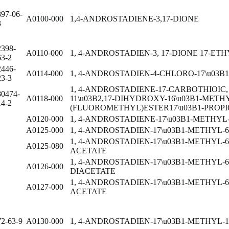
897-06-
A0100-000
1,4-ANDROSTADIENE-3,17-DIONE
3
2398-
A0110-000
1, 4-ANDROSTADIEN-3, 17-DIONE 17-E
63-2
2446-
A0114-000
1, 4-ANDROSTADIEN-4-CHLORO-17\u03B1
23-3
1, 4-ANDROSTADIENE-17-CARBOTHIOIC, 
80474-
A0118-000
11\u03B2,17-DIHYDROXY-16\u03B1-METHY
14-2
(FLUOROMETHYL)ESTER17\u03B1-PROP
A0120-000
1, 4-ANDROSTADIENE-17\u03B1-METHYL-6
A0125-000
1, 4-ANDROSTADIEN-17\u03B1-METHYL-6\
1, 4-ANDROSTADIEN-17\u03B1-METHYL-6\u
A0125-080
ACETATE
1, 4-ANDROSTADIEN-17\u03B1-METHYL-6\
A0126-000
DIACETATE
1, 4-ANDROSTADIEN-17\u03B1-METHYL-6\u
A0127-000
ACETATE
72-63-9
A0130-000
1, 4-ANDROSTADIEN-17\u03B1-METHYL-1