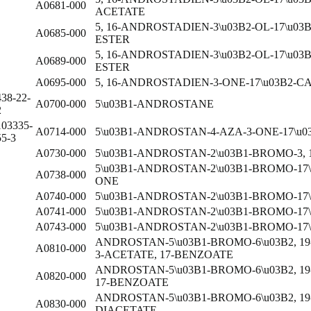
A0681-000
ACETATE
5, 16-ANDROSTADIEN-3\u03B2-OL-17\u0
A0685-000
ESTER
5, 16-ANDROSTADIEN-3\u03B2-OL-17\u
A0689-000
ESTER
A0695-000
5, 16-ANDROSTADIEN-3-ONE-17\u03B2-
438-22-
A0700-000
5\u03B1-ANDROSTANE
2
103335-
A0714-000
5\u03B1-ANDROSTAN-4-AZA-3-ONE-17\u
55-3
A0730-000
5\u03B1-ANDROSTAN-2\u03B1-BROMO-3, 
5\u03B1-ANDROSTAN-2\u03B1-BROMO-17\
A0738-000
ONE
A0740-000
5\u03B1-ANDROSTAN-2\u03B1-BROMO-17\
A0741-000
5\u03B1-ANDROSTAN-2\u03B1-BROMO-17
A0743-000
5\u03B1-ANDROSTAN-2\u03B1-BROMO-17
ANDROSTAN-5\u03B1-BROMO-6\u03B2, 19-
A0810-000
3-ACETATE, 17-BENZOATE
ANDROSTAN-5\u03B1-BROMO-6\u03B2, 19-
A0820-000
17-BENZOATE
ANDROSTAN-5\u03B1-BROMO-6\u03B2, 19-
A0830-000
DIACETATE