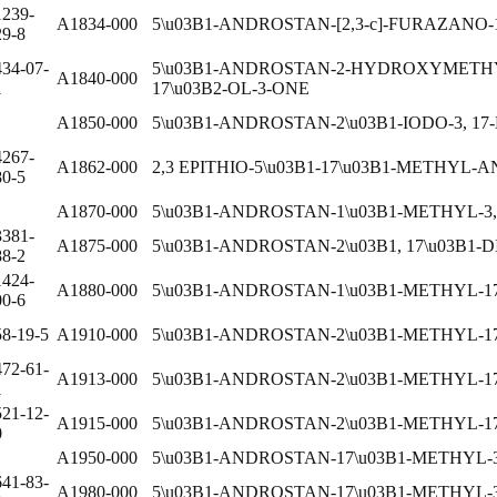
1239-
A1834-000
5\u03B1-ANDROSTAN-[2,3-c]-FURAZANO-
29-8
434-07-
5\u03B1-ANDROSTAN-2-HYDROXYMETHY
A1840-000
1
17\u03B2-OL-3-ONE
A1850-000
5\u03B1-ANDROSTAN-2\u03B1-IODO-3, 17
4267-
A1862-000
2,3 EPITHIO-5\u03B1-17\u03B1-METHYL-
80-5
A1870-000
5\u03B1-ANDROSTAN-1\u03B1-METHYL-3,
3381-
A1875-000
5\u03B1-ANDROSTAN-2\u03B1, 17\u03B1-
88-2
1424-
A1880-000
5\u03B1-ANDROSTAN-1\u03B1-METHYL-17
00-6
58-19-5
A1910-000
5\u03B1-ANDROSTAN-2\u03B1-METHYL-17
472-61-
A1913-000
5\u03B1-ANDROSTAN-2\u03B1-METHYL-1
1
521-12-
A1915-000
5\u03B1-ANDROSTAN-2\u03B1-METHYL-1
0
A1950-000
5\u03B1-ANDROSTAN-17\u03B1-METHYL-3\
641-83-
A1980-000
5\u03B1-ANDROSTAN-17\u03B1-METHYL-3\