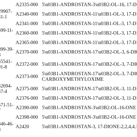
A2335-000
5\u03B1-ANDROSTAN-3\u03B2-OL-16, 17-
29907-
A2340-000
5\u03B1-ANDROSTAN-11\u03B1-OL-3, 17-
31-1
A2341-000
5\u03B1-ANDROSTAN-11\u03B1-OL-3, 17-
599-11-
A2360-000
5\u03B1-ANDROSTAN-11\u03B2-OL-3, 17-
1
A2365-000
5\u03B1-ANDROSTAN-11\u03B2-OL-3, 1
899-39-
A2370-000
5\u03B1-ANDROSTAN-17\u03B2-OL-3, 6-D
8
55541-
A2372-000
5\u03B1-ANDROSTAN-17\u03B2-OL-3, 7-D
91-8
5\u03B1-ANDROSTAN-17\u03B2-OL-3, 7-DI
A2373-000
CARBOXYMETHYLOXIME
32694-
A2375-000
5\u03B1-ANDROSTAN-17\u03B2-OL-3, 11-
37-4
A2376-000
5\u03B1-ANDROSTAN-17\u03B2-OL-3, 11-
571-51-
A2390-000
5\u03B1-ANDROSTAN-3\u03B2-OL-16-ONE
7
A2398-000
5\u03B1-ANDROSTAN-3\u03B2-OL-16-ON
846-46-
A2420
5\u03B1-ANDROSTAN-3, 17-DIONE-2,2,4,4,16
8