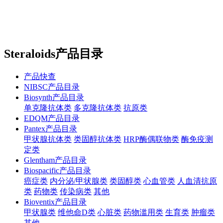
站内搜索
English
Steraloids产品目录
产品快查
NIBSC产品目录
Biosynth产品目录
单克隆抗体类
多克隆抗体类
抗原类
EDQM产品目录
Pantex产品目录
甲状腺抗体类
类固醇抗体类
HRP酶偶联物类
酶免疫测
定类
Glentham产品目录
Biospacific产品目录
癌症类
内分泌/甲状腺类
类固醇类
心血管类
人血清抗原
类
药物类
传染病类
其他
Bioventix产品目录
甲状腺类
维他命D类
心脏类
药物滥用类
生育类
肿瘤类
其他