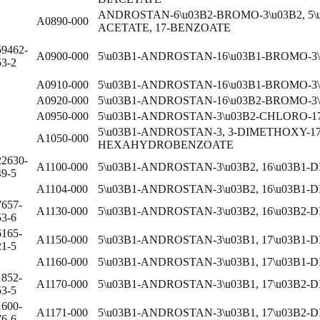
ANDROSTAN-6\u03B2-BROMO-3\u03B2, 5\u0
A0890-000
ACETATE, 17-BENZOATE
59462-
A0900-000
5\u03B1-ANDROSTAN-16\u03B1-BROMO-3\
53-2
A0910-000
5\u03B1-ANDROSTAN-16\u03B1-BROMO-3\
A0920-000
5\u03B1-ANDROSTAN-16\u03B2-BROMO-3\
A0950-000
5\u03B1-ANDROSTAN-3\u03B2-CHLORO-1
5\u03B1-ANDROSTAN-3, 3-DIMETHOXY-17
A1050-000
HEXAHYDROBENZOATE
22630-
A1100-000
5\u03B1-ANDROSTAN-3\u03B2, 16\u03B1-D
49-5
A1104-000
5\u03B1-ANDROSTAN-3\u03B2, 16\u03B1-
7657-
A1130-000
5\u03B1-ANDROSTAN-3\u03B2, 16\u03B2-D
53-6
6165-
A1150-000
5\u03B1-ANDROSTAN-3\u03B1, 17\u03B1-D
21-5
A1160-000
5\u03B1-ANDROSTAN-3\u03B1, 17\u03B1-
1852-
A1170-000
5\u03B1-ANDROSTAN-3\u03B1, 17\u03B2-D
53-5
1600-
A1171-000
5\u03B1-ANDROSTAN-3\u03B1, 17\u03B2-
76-6