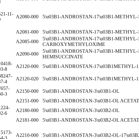
8
521-11-
A2080-000
5\u03B1-ANDROSTAN-17\u03B1-METHYL-1
9
A2081-000
5\u03B1-ANDROSTAN-17\u03B1-METHYL-1
5\u03B1-ANDROSTAN-17\u03B1-METHYL-17
A2085-000
CARBOXYMETHYLOXIME
5\u03B1-ANDROSTAN-17\u03B1-METHYL-1
A2090-000
HEMISUCCINATE
10418-
A2120-000
5\u03B1-ANDROSTAN-17\u03B1METHYL-17
03-8
88247-
A2120-020
5\u03B1-ANDROSTAN-17\u03B1METHYL-17
87-4
7657-
A2150-000
5\u03B1-ANDROSTAN-3\u03B1-OL
50-3
A2151-000
5\u03B1-ANDROSTAN-3\u03B1-OL ACETA
1224-
A2180-000
5\u03B1-ANDROSTAN-3\u03B2-OL
92-6
A2181-000
5\u03B1-ANDROSTAN-3\u03B2-OL ACETA
15173-
A2210-000
5\u03B1-ANDROSTAN-3\u03B2-OL-17\u0
54-3