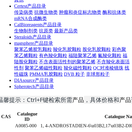
Certest产品目录
传染病类
抗微生物类
肿瘤和炎症标志物类
酶和抗体类
mRNA合成酶类
CalBioreagents产品目录
生物制剂类
抗原类
最新产品类
Steraloids产品目录
magsphere产品目录
聚苯乙烯胶乳颗粒
羧化乳胶颗粒
胺化乳胶颗粒
彩色聚
苯乙烯颗粒
有色羧化颗粒
福陆聚苯乙烯
氟羧化颗粒
福
陆胺化颗粒
不含表面活性剂的聚苯乙烯
不含羧化表面活
性剂
聚苯乙烯磁性颗粒
羧化磁性颗粒
QC对准棱镜珠
线
性磁珠
PMMA乳胶颗粒
DVB 粒子
非球形粒子
DIAsource产品目录
Spherotech产品目录
温馨提示：Ctrl+F键检索所需
产品
，具体价格和
产品
Catalogue
CAS
Catalogue N
ID
A0085-000
1, 4-ANDROSTADIEN-6\u03B2,17\u03B2-D