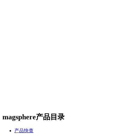
Certest产品目录
传染病类
抗微生物类
肿瘤和炎症标志物类
酶和抗体类
m
CalBioreagents产品目录
生物制剂类
抗原类
最新产品类
Steraloids产品目录
magsphere产品目录
聚苯乙烯胶乳颗粒
羧化乳胶颗粒
胺化乳胶颗粒
彩色聚苯
颗粒
羧化磁性颗粒
QC对准棱镜珠
线性磁珠
PMMA乳胶
DIAsource产品目录
Spherotech产品目录
经营品牌
新闻动态
全部
公司动态
行业资讯
联系我们
联系方式
在线留言
站内搜索
English
magsphere产品目录
产品快查