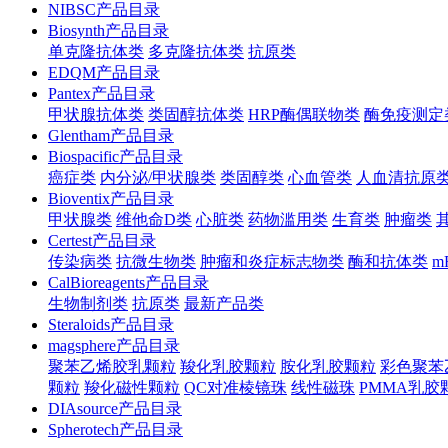
NIBSC产品目录
Biosynth产品目录
单克隆抗体类
多克隆抗体类
抗原类
EDQM产品目录
Pantex产品目录
甲状腺抗体类
类固醇抗体类
HRP酶偶联物类
酶免疫测定
Glentham产品目录
Biospacific产品目录
癌症类
内分泌/甲状腺类
类固醇类
心血管类
人血清抗原
Bioventix产品目录
甲状腺类
维他命D类
心脏类
药物滥用类
生育类
肿瘤类
Certest产品目录
传染病类
抗微生物类
肿瘤和炎症标志物类
酶和抗体类
m
CalBioreagents产品目录
生物制剂类
抗原类
最新产品类
Steraloids产品目录
magsphere产品目录
聚苯乙烯胶乳颗粒
羧化乳胶颗粒
胺化乳胶颗粒
彩色聚苯
颗粒
羧化磁性颗粒
QC对准棱镜珠
线性磁珠
PMMA乳胶
DIAsource产品目录
Spherotech产品目录