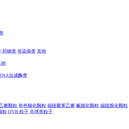
类
类
药物类
传染病类
其他
其他
RNA合成酶类
乙烯颗粒
有色羧化颗粒
福陆聚苯乙烯
氟羧化颗粒
福陆胺化颗粒
颗粒
DVB 粒子
非球形粒子