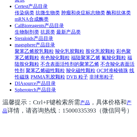
Certest产品目录
传染病类
抗微生物类
肿瘤和炎症标志物类
酶和抗体类
mRNA合成酶类
CalBioreagents产品目录
生物制剂类
抗原类
最新产品类
Steraloids产品目录
magsphere产品目录
聚苯乙烯胶乳颗粒
羧化乳胶颗粒
胺化乳胶颗粒
彩色聚
苯乙烯颗粒
有色羧化颗粒
福陆聚苯乙烯
氟羧化颗粒
福
陆胺化颗粒
不含表面活性剂的聚苯乙烯
不含羧化表面活
性剂
聚苯乙烯磁性颗粒
羧化磁性颗粒
QC对准棱镜珠
线
性磁珠
PMMA乳胶颗粒
DVB 粒子
非球形粒子
DIAsource产品目录
Spherotech产品目录
温馨提示：Ctrl+F键检索所需
，具体价格和
产品
产
详情，请咨询热线：15000335393（微信同号）
品