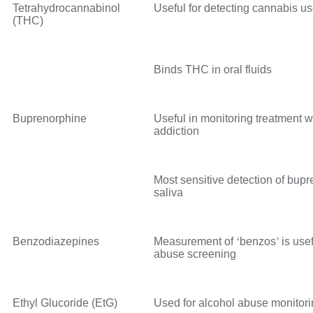
Tetrahydrocannabinol
Useful for detecting cannabis u
(THC)
Binds THC in oral fluids
Buprenorphine
Useful in monitoring treatment w
addiction
Most sensitive detection of bup
saliva
Benzodiazepines
Measurement of
‘
benzos
’
is use
abuse screening
Ethyl Glucoride (EtG)
Used for alcohol abuse monitor