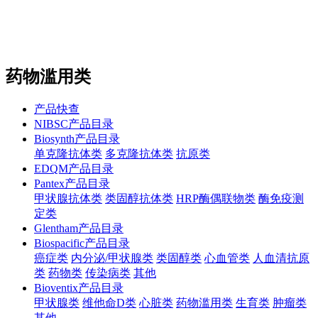
站内搜索
English
药物滥用类
产品快查
NIBSC产品目录
Biosynth产品目录
单克隆抗体类
多克隆抗体类
抗原类
EDQM产品目录
Pantex产品目录
甲状腺抗体类
类固醇抗体类
HRP酶偶联物类
酶免疫测
定类
Glentham产品目录
Biospacific产品目录
癌症类
内分泌/甲状腺类
类固醇类
心血管类
人血清抗原
类
药物类
传染病类
其他
Bioventix产品目录
甲状腺类
维他命D类
心脏类
药物滥用类
生育类
肿瘤类
其他