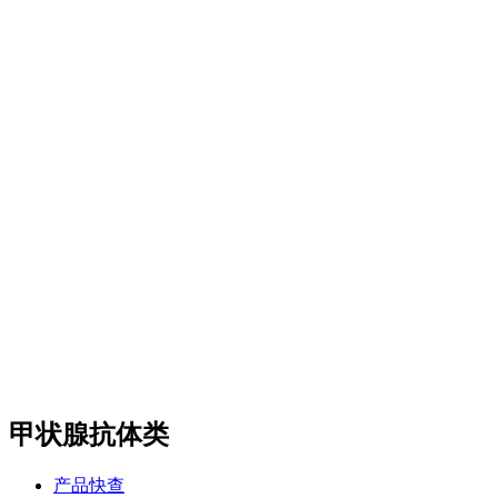
Certest产品目录
传染病类
抗微生物类
肿瘤和炎症标志物类
酶和抗体类
m
CalBioreagents产品目录
生物制剂类
抗原类
最新产品类
Steraloids产品目录
magsphere产品目录
聚苯乙烯胶乳颗粒
羧化乳胶颗粒
胺化乳胶颗粒
彩色聚苯
颗粒
羧化磁性颗粒
QC对准棱镜珠
线性磁珠
PMMA乳胶
DIAsource产品目录
Spherotech产品目录
经营品牌
新闻动态
全部
公司动态
行业资讯
联系我们
联系方式
在线留言
站内搜索
English
甲状腺抗体类
产品快查