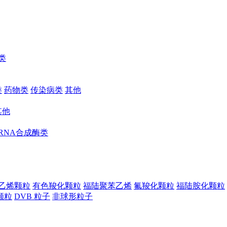
类
类
药物类
传染病类
其他
其他
RNA合成酶类
乙烯颗粒
有色羧化颗粒
福陆聚苯乙烯
氟羧化颗粒
福陆胺化颗粒
颗粒
DVB 粒子
非球形粒子