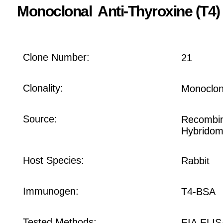
Monoclonal Anti-Thyroxine (T4)
Clone Number:
21
Clonality:
Monoclon
Source:
Recombin
Hybridom
Host Species:
Rabbit
Immunogen:
T4-BSA
Tested Methods:
EIA,ELIS