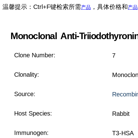
温馨提示：Ctrl+F键检索所需
，具体价格和
产品
产品
Monoclonal Anti-Triiodothyronin
Clone Number:
7
Clonality:
Monoclon
Source:
Recombin
Host Species:
Rabbit
Immunogen:
T3-HSA