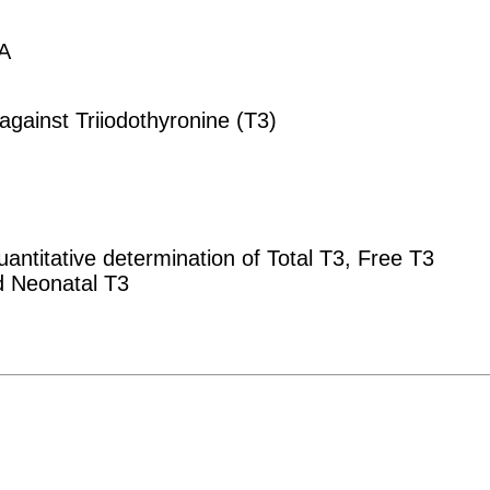
A
against Triiodothyronine (T3)
uantitative determination of Total T3, Free T3
d Neonatal T3