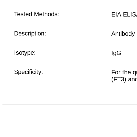
Tested Methods:
EIA,ELIS
Description:
Antibody 
Isotype:
IgG
Specificity:
For the q
(FT3) an