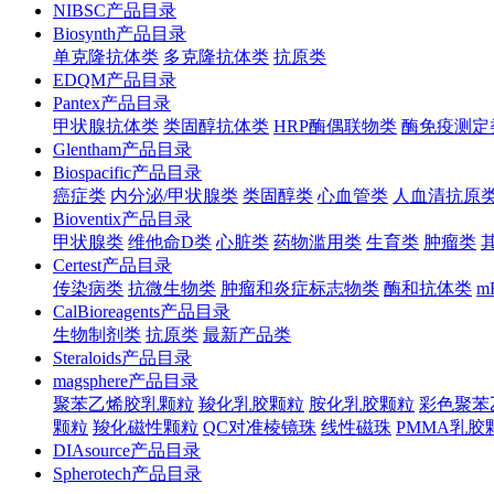
NIBSC产品目录
Biosynth产品目录
单克隆抗体类
多克隆抗体类
抗原类
EDQM产品目录
Pantex产品目录
甲状腺抗体类
类固醇抗体类
HRP酶偶联物类
酶免疫测定
Glentham产品目录
Biospacific产品目录
癌症类
内分泌/甲状腺类
类固醇类
心血管类
人血清抗原
Bioventix产品目录
甲状腺类
维他命D类
心脏类
药物滥用类
生育类
肿瘤类
Certest产品目录
传染病类
抗微生物类
肿瘤和炎症标志物类
酶和抗体类
m
CalBioreagents产品目录
生物制剂类
抗原类
最新产品类
Steraloids产品目录
magsphere产品目录
聚苯乙烯胶乳颗粒
羧化乳胶颗粒
胺化乳胶颗粒
彩色聚苯
颗粒
羧化磁性颗粒
QC对准棱镜珠
线性磁珠
PMMA乳胶
DIAsource产品目录
Spherotech产品目录