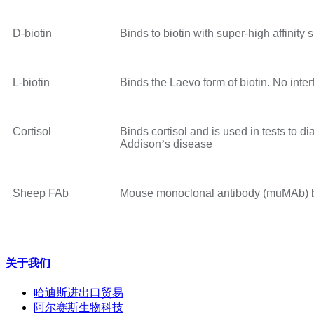
D-biotin
Binds to biotin with super-high affinity s
L-biotin
Binds the Laevo form of biotin. No int
Cortisol
Binds cortisol and is used in tests to 
Addison
’
s disease
Sheep FAb
Mouse monoclonal antibody (muMAb) b
关于我们
哈迪斯进出口贸易
阿尔赛斯生物科技