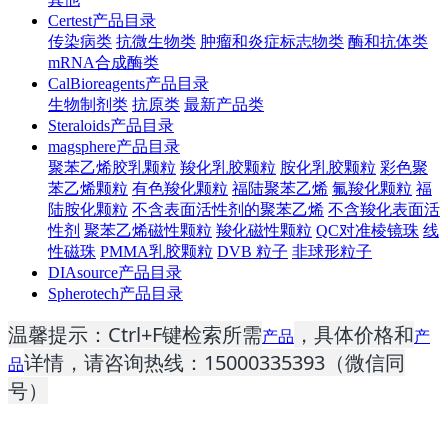
Certest产品目录
传染病类
抗微生物类
肿瘤和炎症标志物类
酶和抗体类
mRNA合成酶类
CalBioreagents产品目录
生物制剂类
抗原类
最新产品类
Steraloids产品目录
magsphere产品目录
聚苯乙烯胶乳颗粒
羧化乳胶颗粒
胺化乳胶颗粒
彩色聚
苯乙烯颗粒
有色羧化颗粒
福陆聚苯乙烯
氟羧化颗粒
福
陆胺化颗粒
不含表面活性剂的聚苯乙烯
不含羧化表面活
性剂
聚苯乙烯磁性颗粒
羧化磁性颗粒
QC对准棱镜珠
线
性磁珠
PMMA乳胶颗粒
DVB 粒子
非球形粒子
DIAsource产品目录
Spherotech产品目录
温馨提示：Ctrl+F键检索所需
，具体价格和
产品
产
详情，请咨询热线：15000335393（微信同
品
号）