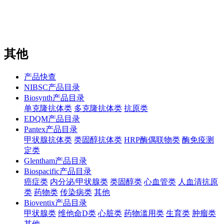
站内搜索
English
其他
产品快查
NIBSC产品目录
Biosynth产品目录
单克隆抗体类
多克隆抗体类
抗原类
EDQM产品目录
Pantex产品目录
甲状腺抗体类
类固醇抗体类
HRP酶偶联物类
酶免疫测
定类
Glentham产品目录
Biospacific产品目录
癌症类
内分泌/甲状腺类
类固醇类
心血管类
人血清抗原
类
药物类
传染病类
其他
Bioventix产品目录
甲状腺类
维他命D类
心脏类
药物滥用类
生育类
肿瘤类
其他