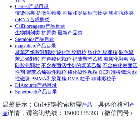
Certest产品目录
传染病类
抗微生物类
肿瘤和炎症标志物类
酶和抗体类
mRNA合成酶类
CalBioreagents产品目录
生物制剂类
抗原类
最新产品类
Steraloids产品目录
magsphere产品目录
聚苯乙烯胶乳颗粒
羧化乳胶颗粒
胺化乳胶颗粒
彩色聚
苯乙烯颗粒
有色羧化颗粒
福陆聚苯乙烯
氟羧化颗粒
福
陆胺化颗粒
不含表面活性剂的聚苯乙烯
不含羧化表面活
性剂
聚苯乙烯磁性颗粒
羧化磁性颗粒
QC对准棱镜珠
线
性磁珠
PMMA乳胶颗粒
DVB 粒子
非球形粒子
DIAsource产品目录
Spherotech产品目录
温馨提示：Ctrl+F键检索所需
，具体价格和
产品
产
详情，请咨询热线：15000335393（微信同号）
品