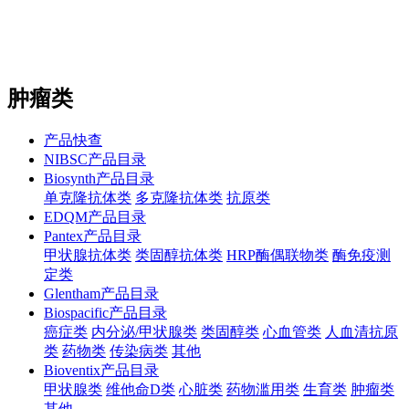
站内搜索
English
肿瘤类
产品快查
NIBSC产品目录
Biosynth产品目录
单克隆抗体类
多克隆抗体类
抗原类
EDQM产品目录
Pantex产品目录
甲状腺抗体类
类固醇抗体类
HRP酶偶联物类
酶免疫测
定类
Glentham产品目录
Biospacific产品目录
癌症类
内分泌/甲状腺类
类固醇类
心血管类
人血清抗原
类
药物类
传染病类
其他
Bioventix产品目录
甲状腺类
维他命D类
心脏类
药物滥用类
生育类
肿瘤类
其他