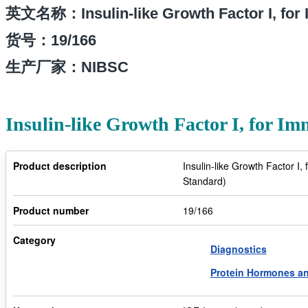
英文名称：Insulin-like Growth Factor I, for 
货号：
19/166
生产厂家：NIBSC
Insulin-like Growth Factor I, for 
Product description
Insulin-like Growth Factor I
Standard)
Product number
19/166
Category
Diagnostics
Protein Hormones a