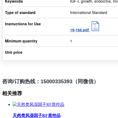
Keywords
IGF-I, growth, endocrine, 
Type of standard
International Standard
Instructions for Use
19-166.pdf
Minimum quantity
1
Unit price
咨询/订购热线：15000335393（同微信）
相关推荐
天然类风湿因子RF质控品