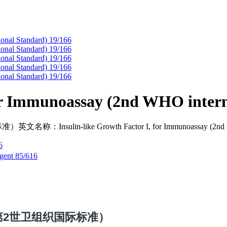
for Immunoassay (2nd WHO intern
ike Growth Factor I, for Immunoassay (2nd WHO 
6
gent 85/616
第2世卫组织国际标准）