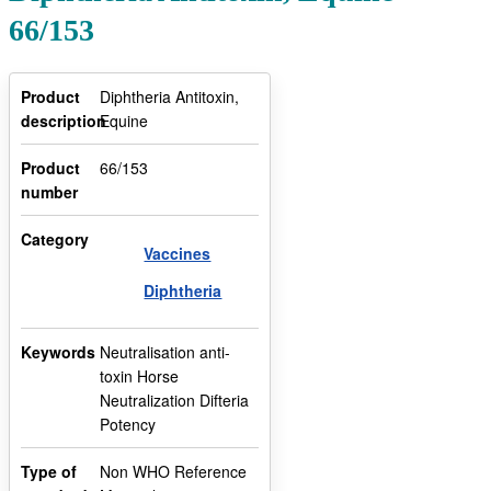
66/153
Product
Diphtheria Antitoxin,
description
Equine
Product
66/153
number
Category
Vaccines
Diphtheria
Keywords
Neutralisation anti-
toxin Horse
Neutralization Difteria
Potency
Type of
Non WHO Reference