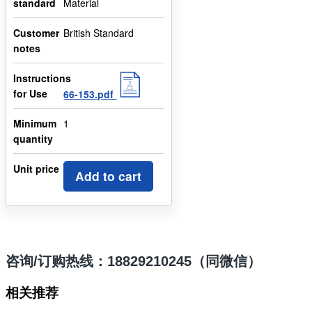
standard
Material
Customer
British Standard
notes
Instructions
for Use
66-153.pdf
Minimum
1
quantity
Unit price
Add to cart
咨询/订购热线：18829210245（同微信）
相关推荐