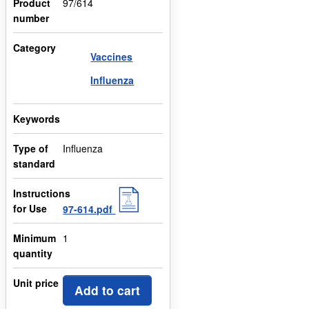
Product
97/614
number
Category
Vaccines
Influenza
Keywords
Type of
Influenza
standard
Instructions
for Use
97-614.pdf
Minimum
1
quantity
Unit price
Add to cart