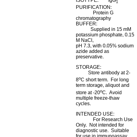
ISOTYPE: IgG
1
PURIFICATION:
Protein G
chromatography
BUFFER:
Supplied in 15 mM
potassium phosphate, 0.15
M NaCl,
pH 7.3, with 0.05% sodium
azide added as
preservative.
STORAGE:
Store antibody at 2-
o
8
C short term. For long
term storage, aliquot and
o
store at -20
C. Avoid
multiple freeze-thaw
cycles.
INTENDED USE:
For Research Use
Only. Not intended for
diagnostic use. Suitable
for use in immunoassay