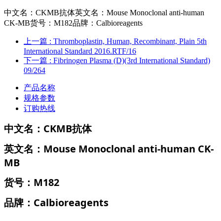
中文名：CKMB抗体英文名：Mouse Monoclonal anti-human
CK-MB货号：M182品牌：Calbioreagents
上一篇
: Thromboplastin, Human, Recombinant, Plain 5th
International Standard 2016.RTF/16
下一篇
: Fibrinogen Plasma (D)(3rd International Standard)
09/264
产品名称
规格参数
订购热线
中文名：CKMB抗体
英文名：
Mouse Monoclonal anti-human CK-
MB
货号：
M182
品牌：Calbioreagents