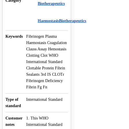
Category
Biotherapeutics
HaemostasisBiotherapeutics
Keywords
Fibrinogen Plasma
Haemostasis Coagulation
Clauss Assay Hemostasis
Clotting Clot WHO
International Standard
Clottable Protein Fibrin
Sealants 3rd IS CLOTr
Fibrinogen Deficiency
Fibrin Fg Fn
Type of
International Standard
standard
Customer
1. This WHO
notes
International Standard