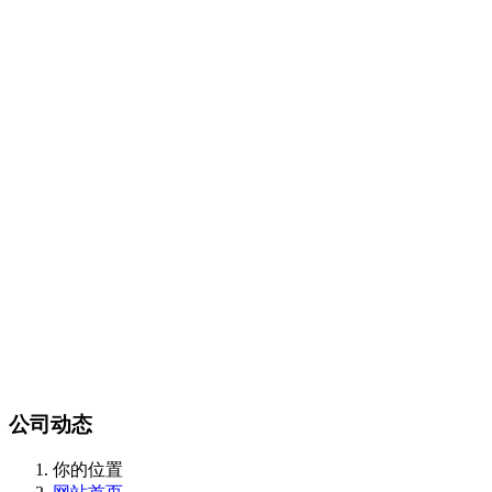
Certest产品目录
传染病类
抗微生物类
肿瘤和炎症标志物类
酶和抗体类
m
CalBioreagents产品目录
生物制剂类
抗原类
最新产品类
Steraloids产品目录
magsphere产品目录
聚苯乙烯胶乳颗粒
羧化乳胶颗粒
胺化乳胶颗粒
彩色聚苯
颗粒
羧化磁性颗粒
QC对准棱镜珠
线性磁珠
PMMA乳胶
DIAsource产品目录
Spherotech产品目录
经营品牌
新闻动态
全部
公司动态
行业资讯
联系我们
联系方式
在线留言
站内搜索
English
公司动态
你的位置