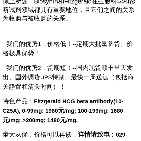
综上所述，Biosynth和Fitzgerald在生命科学和诊
断试剂领域都具有重要地位，且它们之间的关系
为收购与被收购的关系。
我们的优势
：价格低！
定期大批量备货、价
1
--
格极具优势！
我们的优势
：货期短！
国内现货顺丰当天发
2
--
出、国外调货
特别、最快一周送达（包括海
UPS
关静置和清关时间）！
特色产品：
Fitzgerald HCG beta antibody(10-
元
C25A), 0-99mg: 1980
/mg; 100-199mg: 1680
元
元
/mg; >200mg: 1480
/mg.
量大从优，价格可以再谈，
详情请致电：
029-