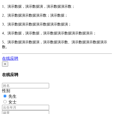
1、演示数据，演示数据演，演示数据演示数；
2、演示数据演示数据演示数；演示数据；
3、演示数据演示数据演示数据演示数据演；
4、演示数据，演示数据，演示数据演示数据演示数据演示；
5、演示数据演示数据演，演示数据演示数、演示数据演示数据演示
数。
在线应聘
×
在线应聘
性别
先生
女士