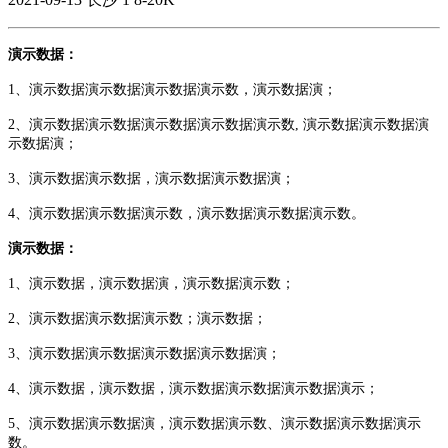
演示数据：
1、演示数据演示数据演示数据演示数，演示数据演；
2、演示数据演示数据演示数据演示数据演示数, 演示数据演示数据演
示数据演；
3、演示数据演示数据，演示数据演示数据演；
4、演示数据演示数据演示数，演示数据演示数据演示数。
演示数据：
1、演示数据，演示数据演，演示数据演示数；
2、演示数据演示数据演示数；演示数据；
3、演示数据演示数据演示数据演示数据演；
4、演示数据，演示数据，演示数据演示数据演示数据演示；
5、演示数据演示数据演，演示数据演示数、演示数据演示数据演示
数。