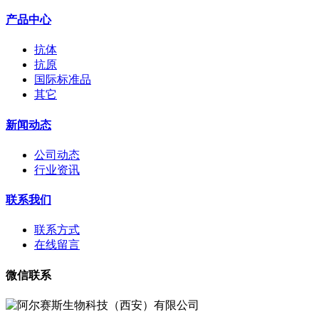
产品中心
抗体
抗原
国际标准品
其它
新闻动态
公司动态
行业资讯
联系我们
联系方式
在线留言
微信联系