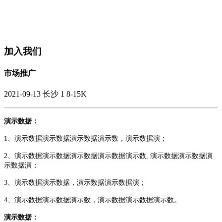
站内搜索
English
加入我们
市场推广
2021-09-13
长沙
1
8-15K
演示数据：
1、演示数据演示数据演示数据演示数，演示数据演；
2、演示数据演示数据演示数据演示数据演示数, 演示数据演示数据演
示数据演；
3、演示数据演示数据，演示数据演示数据演；
4、演示数据演示数据演示数，演示数据演示数据演示数。
演示数据：