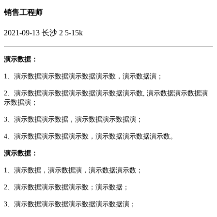
销售工程师
2021-09-13
长沙
2
5-15k
演示数据：
1、演示数据演示数据演示数据演示数，演示数据演；
2、演示数据演示数据演示数据演示数据演示数, 演示数据演示数据演
示数据演；
3、演示数据演示数据，演示数据演示数据演；
4、演示数据演示数据演示数，演示数据演示数据演示数。
演示数据：
1、演示数据，演示数据演，演示数据演示数；
2、演示数据演示数据演示数；演示数据；
3、演示数据演示数据演示数据演示数据演；