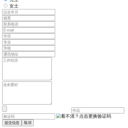
女士
提交信息
取消