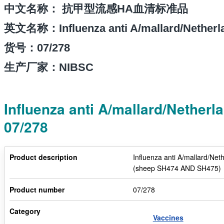
中文名
称： 抗甲型流感HA血清标准品
英文名
称：Influenza anti A/mallard/Nether
货号：
07/278
生产厂家：NIBSC
Influenza anti A/mallard/Nethe
07/278
Product description
Influenza anti A/mallard/Ne
(sheep SH474 AND SH475)
Product number
07/278
Category
Vaccines