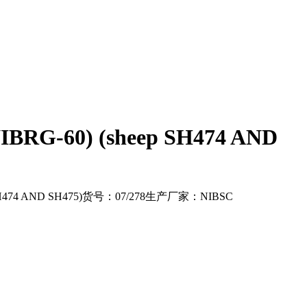
(NIBRG-60) (sheep SH474 AND
ep SH474 AND SH475)货号：07/278生产厂家：NIBSC