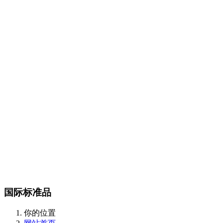
Certest产品目录
传染病类
抗微生物类
肿瘤和炎症标志物类
酶和抗体类
m
CalBioreagents产品目录
生物制剂类
抗原类
最新产品类
Steraloids产品目录
magsphere产品目录
聚苯乙烯胶乳颗粒
羧化乳胶颗粒
胺化乳胶颗粒
彩色聚苯
颗粒
羧化磁性颗粒
QC对准棱镜珠
线性磁珠
PMMA乳胶
DIAsource产品目录
Spherotech产品目录
经营品牌
新闻动态
全部
公司动态
行业资讯
联系我们
联系方式
在线留言
站内搜索
English
国际标准品
你的位置