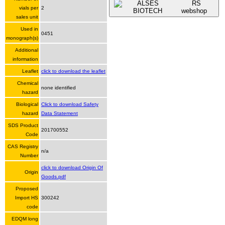
RS
vials per
2
webshop
sales unit
Used in
0451
monograph(s)
Additional
information
Leaflet
click to download the leaflet
Chemical
none identified
hazard
Biological
Click to download Safety
hazard
Data Statement
SDS Product
201700552
Code
CAS Registry
n/a
Number
click to download Origin Of
Origin
Goods.pdf
Proposed
Import HS
300242
code
EDQM long