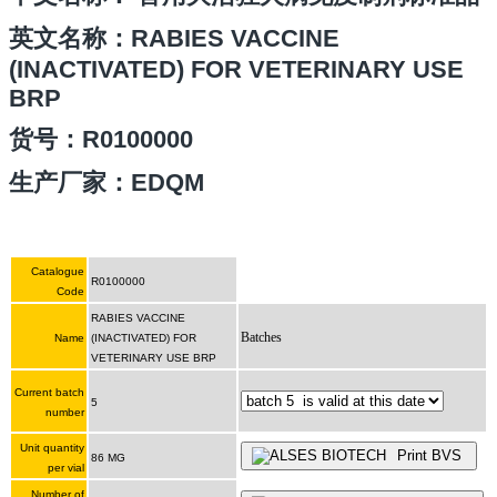
英文名称：RABIES VACCINE
(INACTIVATED) FOR VETERINARY USE
BRP
货号：
R0100000
生产厂家：EDQM
Catalogue
R0100000
Code
RABIES VACCINE
Batches
Name
(INACTIVATED) FOR
VETERINARY USE BRP
Current batch
5
number
Unit quantity
Print BVS
86 MG
per vial
Number of