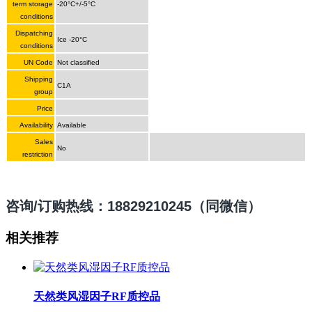
term storage
-20°C+/-5°C
conditions
Dispatching
Ice -20°C
conditions
UN Code
Not classified
Shipping
C1A
group
Price
Availability
Available
Sales
No
restriction
咨询/订购热线：18829210245（同微信）
相关推荐
天然类风湿因子RF质控品