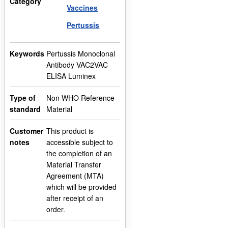
Category
Vaccines
Pertussis
Keywords
Pertussis Monoclonal
Antibody VAC2VAC
ELISA Luminex
Type of
Non WHO Reference
standard
Material
Customer
This product is
notes
accessible subject to
the completion of an
Material Transfer
Agreement (MTA)
which will be provided
after receipt of an
order.