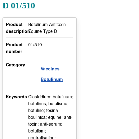
D 01/510
Product
Botulinum Antitoxin
description
Equine Type D
Product
01/510
number
Category
Vaccines
Botulinum
Keywords
Clostridium; botulinum;
botulinus; botulisme;
botulino; tosina
boulinica; equine; anti-
toxin; anti-serum;
botulism;
neutralisation;