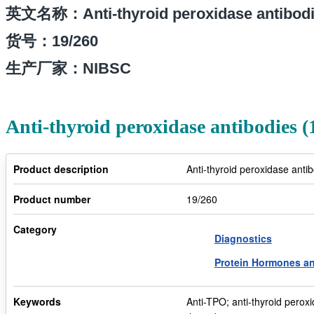
英文名称：Anti-thyroid peroxidase antibodies
货号：
19/260
生产厂家：NIBSC
Anti-thyroid peroxidase antibodies 
Product description
Anti-thyroid peroxidase anti
Product number
19/260
Category
Diagnostics
Protein Hormones a
Keywords
Anti-TPO; anti-thyroid perox