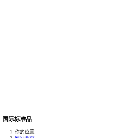
Certest产品目录
传染病类
抗微生物类
肿瘤和炎症标志物类
酶和抗体类
m
CalBioreagents产品目录
生物制剂类
抗原类
最新产品类
Steraloids产品目录
magsphere产品目录
聚苯乙烯胶乳颗粒
羧化乳胶颗粒
胺化乳胶颗粒
彩色聚苯
颗粒
羧化磁性颗粒
QC对准棱镜珠
线性磁珠
PMMA乳胶
DIAsource产品目录
Spherotech产品目录
经营品牌
新闻动态
全部
公司动态
行业资讯
联系我们
联系方式
在线留言
站内搜索
English
国际标准品
你的位置