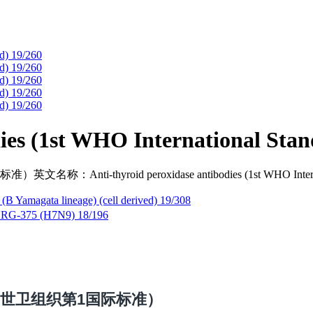
dies (1st WHO International Stan
yroid peroxidase antibodies (1st WHO Internat
B Yamagata lineage) (cell derived) 19/308
IBRG-375 (H7N9) 18/196
世卫组织第1国际标准）