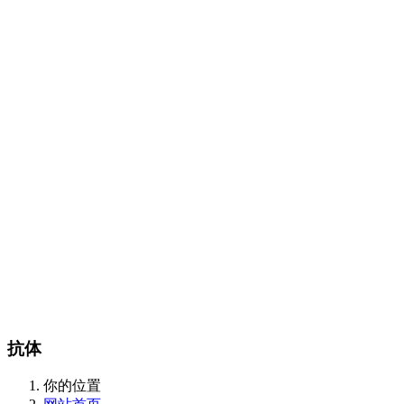
Certest产品目录
传染病类
抗微生物类
肿瘤和炎症标志物类
酶和抗体类
m
CalBioreagents产品目录
生物制剂类
抗原类
最新产品类
Steraloids产品目录
magsphere产品目录
聚苯乙烯胶乳颗粒
羧化乳胶颗粒
胺化乳胶颗粒
彩色聚苯
颗粒
羧化磁性颗粒
QC对准棱镜珠
线性磁珠
PMMA乳胶
DIAsource产品目录
Spherotech产品目录
经营品牌
新闻动态
全部
公司动态
行业资讯
联系我们
联系方式
在线留言
站内搜索
English
抗体
你的位置