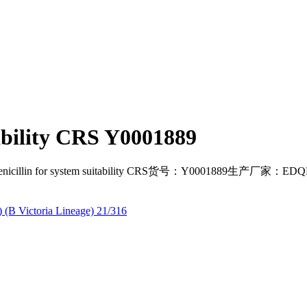
tability CRS Y0001889
or system suitability CRS货号：Y0001889生产厂家：ED
 (B Victoria Lineage) 21/316