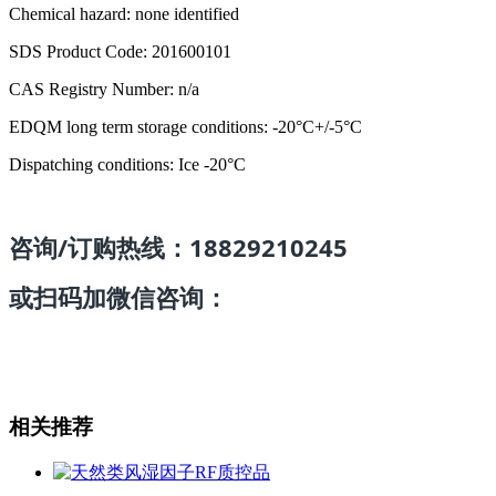
Chemical hazard: none identified
SDS Product Code: 201600101
CAS Registry Number: n/a
EDQM long term storage conditions: -20°C+/-5°C
Dispatching conditions: Ice -20°C
咨询/订购热线：18829210245
或扫码加微信咨询：
相关推荐