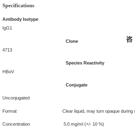
Specifications
Antibody Isotype
IgG1
咨
Clone
4713
Species Reactivity
HBoV
Conjugate
Unconjugated
Format Clear liquid, may turn opaque during st
Concentration 5.0 mg/ml (+/- 10 %)