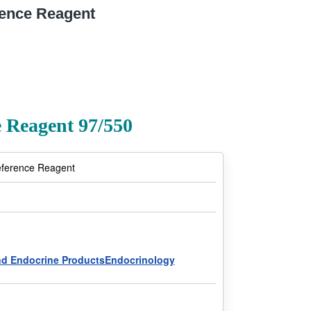
ence Reagent
e Reagent 97/550
eference Reagent
nd Endocrine ProductsEndocrinology