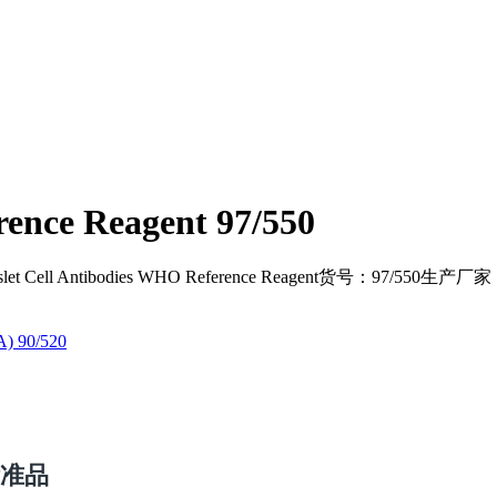
rence Reagent 97/550
ibodies WHO Reference Reagent货号：97/550生产厂家
HA) 90/520
准品