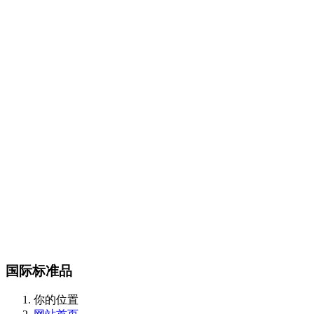
Certest产品目录
传染病类
抗微生物类
肿瘤和炎症标志物类
酶和抗体类
m
CalBioreagents产品目录
生物制剂类
抗原类
最新产品类
Steraloids产品目录
magsphere产品目录
聚苯乙烯胶乳颗粒
羧化乳胶颗粒
胺化乳胶颗粒
彩色聚苯
颗粒
羧化磁性颗粒
QC对准棱镜珠
线性磁珠
PMMA乳胶
DIAsource产品目录
Spherotech产品目录
经营品牌
新闻动态
全部
公司动态
行业资讯
联系我们
联系方式
在线留言
站内搜索
English
国际标准品
你的位置