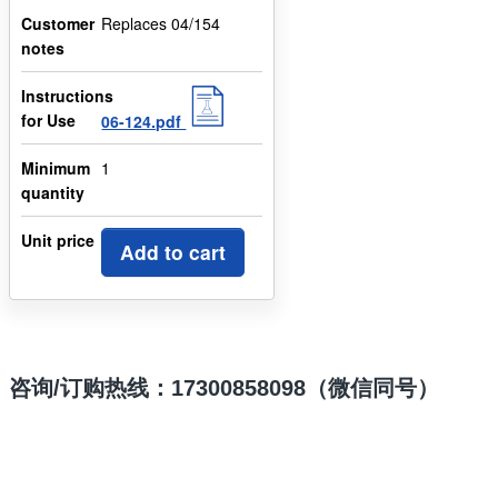
Customer
Replaces 04/154
notes
Instructions
for Use
06-124.pdf
Minimum
1
quantity
Unit price
Add to cart
咨询/订购热线：17300858098（微信同号）