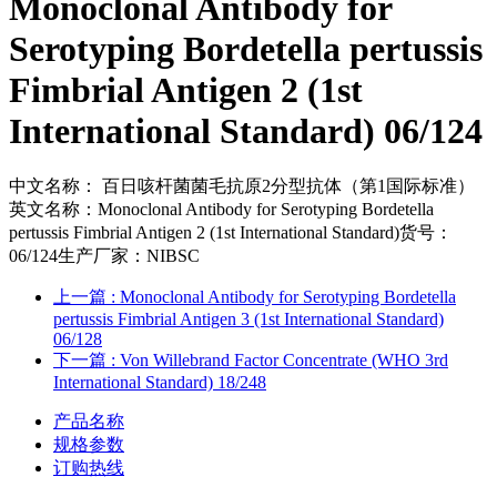
Monoclonal Antibody for
Serotyping Bordetella pertussis
Fimbrial Antigen 2 (1st
International Standard) 06/124
中文名称： 百日咳杆菌菌毛抗原2分型抗体（第1国际标准）
英文名称：Monoclonal Antibody for Serotyping Bordetella
pertussis Fimbrial Antigen 2 (1st International Standard)货号：
06/124生产厂家：NIBSC
上一篇
: Monoclonal Antibody for Serotyping Bordetella
pertussis Fimbrial Antigen 3 (1st International Standard)
06/128
下一篇
: Von Willebrand Factor Concentrate (WHO 3rd
International Standard) 18/248
产品名称
规格参数
订购热线