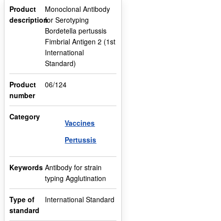
Product
Monoclonal Antibody
description
for Serotyping
Bordetella pertussis
Fimbrial Antigen 2 (1st
International
Standard)
Product
06/124
number
Category
Vaccines
Pertussis
Keywords
Antibody for strain
typing Agglutination
Type of
International Standard
standard