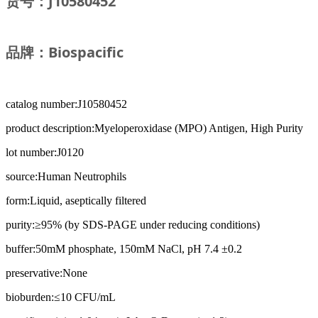
货号：
J10580452
品牌：Biospacific
catalog number:J10580452
product description:Myeloperoxidase (MPO) Antigen, High Purity
lot number:J0120
source:Human Neutrophils
form:Liquid, aseptically filtered
purity:≥95% (by SDS-PAGE under reducing conditions)
buffer:50mM phosphate, 150mM NaCl, pH 7.4 ±0.2
preservative:None
bioburden:≤10 CFU/mL