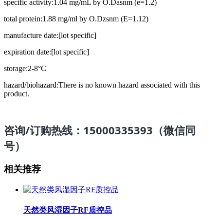
specific activity:1.04 mg/mL by O.Dasnm (e=1.2)
total protein:1.88 mg/ml by O.Dzsnm (E=1.12)
manufacture date:[lot specific]
expiration date:[lot specific]
storage:2-8°C
hazard/biohazard:There is no known hazard associated with this
product.
咨询/订购热线：15000335393（微信同
号）
相关推荐
天然类风湿因子RF质控品