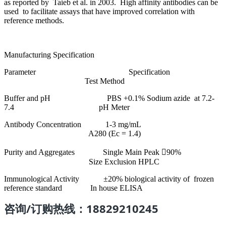
as reported by Taieb et al. in 2003. High affinity antibodies can be
used to facilitate assays that have improved correlation with
reference methods.
Manufacturing Specification
Parameter Specification
Test Method
Buffer and pH PBS +0.1% Sodium azide at 7.2-
7.4
pH Meter
Antibody Concentration 1-3 mg/mL
A280 (Ec = 1.4)
Purity and Aggregates Single Main Peak 90%
Size Exclusion HPLC
Immunological Activity ±20% biological activity of frozen
reference standard In house ELISA
咨询/订购热线：18829210245