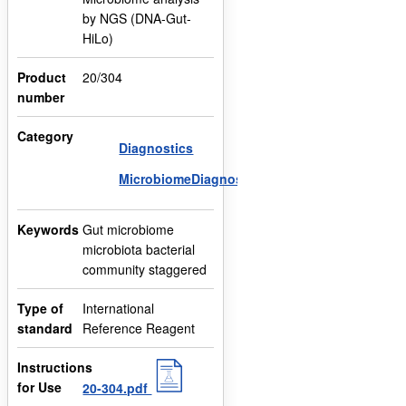
by NGS (DNA-Gut-
HiLo)
Product
20/304
number
Category
Diagnostics
MicrobiomeDiagnostics
Keywords
Gut microbiome
microbiota bacterial
community staggered
Type of
International
standard
Reference Reagent
Instructions
for Use
20-304.pdf