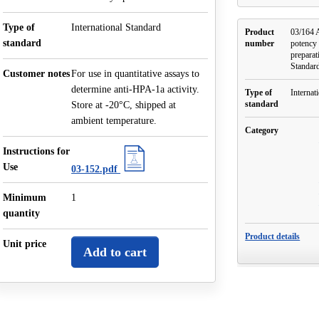
Type of
International Standard
Product
03/164 
standard
number
potency 
preparat
Standar
Customer notes
For use in quantitative assays to
determine anti-HPA-1a activity.
Type of
Internat
standard
Store at -20°C, shipped at
ambient temperature.
Category
Instructions for
Use
03-152.pdf
Minimum
1
quantity
Product details
Unit price
Add to cart