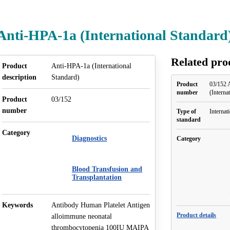
Anti-HPA-1a (International Standard
Related pro
Product
Anti-HPA-1a (International
description
Standard)
Product
03/152 
number
(Interna
Product
03/152
number
Type of
Internat
standard
Category
Diagnostics
Category
Blood Transfusion and
Transplantation
Keywords
Antibody Human Platelet Antigen
Product details
alloimmune neonatal
thrombocytopenia 100IU MAIPA