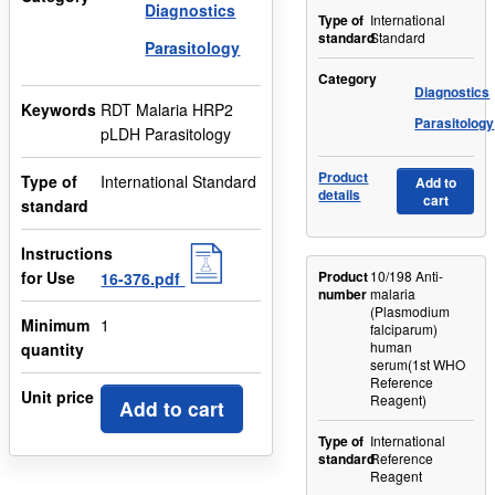
Diagnostics
Type of
International
standard
Standard
Parasitology
Category
Diagnostics
Keywords
RDT Malaria HRP2
Parasitology
pLDH Parasitology
Product
Type of
International Standard
Add to
details
cart
standard
Instructions
for Use
Product
10/198 Anti-
16-376.pdf
number
malaria
(Plasmodium
Minimum
1
falciparum)
human
quantity
serum(1st WHO
Reference
Unit price
Reagent)
Add to cart
Type of
International
standard
Reference
Reagent