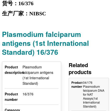
货号：16/376
生产厂家：NIBSC
Plasmodium falciparum
antigens (1st International
Standard) 16/376
Related
Product
Plasmodium
products
description
falciparum antigens
(1st International
Product
04/176
Standard)
number
Plasmodium
falciparum DNA
Product
16/376
for NAT
Assays(1st
number
International
Standard)
Category