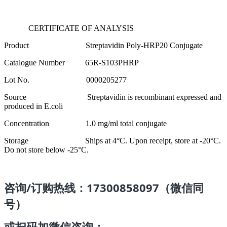
CERTIFICATE OF ANALYSIS
Product Streptavidin Poly-HRP20 Conjugate
Catalogue Number 65R-S103PHRP
Lot No. 0000205277
Source Streptavidin is recombinant expressed and
produced in E.coli
Concentration 1.0 mg/ml total conjugate
Storage Ships at 4°C. Upon receipt, store at -20°C.
Do not store below -25°C.
咨询/订购热线：17300858097（微信同
号）
或扫码加微信咨询：