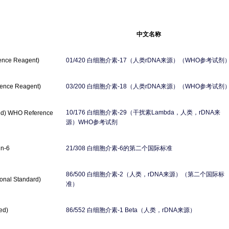
中文名称
白细胞介素
（人类
来源）（
参考试剂
ence Reagent)
01/420
-17
rDNA
WHO
白细胞介素
（人类
来源）（
参考试剂
rence Reagent)
03/200
-18
rDNA
WHO
白细胞介素
（干扰素
，人类，
来
10/176
-29
Lambda
rDNA
ved) WHO Reference
源）
参考试剂
WHO
白细胞介素
的第二个国际标准
in-6
21/308
-6
白细胞介素
（人类，
来源）（第二个国际标
86/500
-2
rDNA
ional Standard)
准）
白细胞介素
（人类，
来源）
ed)
86/552
-1 Beta
rDNA