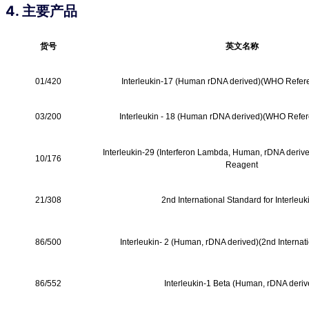
4. 主要产品
货号
英文名称
01/420
Interleukin-17 (Human rDNA derived)(WHO Refer
03/200
Interleukin - 18 (Human rDNA derived)(WHO Refe
Interleukin-29 (Interferon Lambda, Human, rDNA deri
10/176
Reagent
21/308
2nd International Standard for Interleuk
86/500
Interleukin- 2 (Human, rDNA derived)(2nd Internat
86/552
Interleukin-1 Beta (Human, rDNA deriv