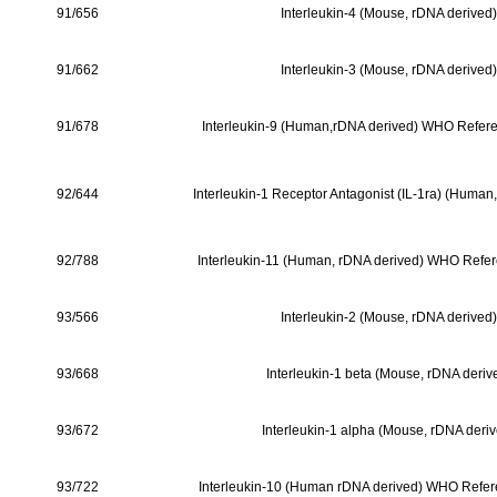
91/656
Interleukin-4 (Mouse, rDNA derived)
91/662
Interleukin-3 (Mouse, rDNA derived)
91/678
Interleukin-9 (Human,rDNA derived) WHO Refer
92/644
Interleukin-1 Receptor Antagonist (IL-1ra) (Human
92/788
Interleukin-11 (Human, rDNA derived) WHO Refe
93/566
Interleukin-2 (Mouse, rDNA derived)
93/668
Interleukin-1 beta (Mouse, rDNA deriv
93/672
Interleukin-1 alpha (Mouse, rDNA deri
93/722
Interleukin-10 (Human rDNA derived) WHO Refe