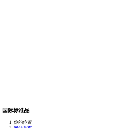
Certest产品目录
传染病类
抗微生物类
肿瘤和炎症标志物类
酶和抗体类
m
CalBioreagents产品目录
生物制剂类
抗原类
最新产品类
Steraloids产品目录
magsphere产品目录
聚苯乙烯胶乳颗粒
羧化乳胶颗粒
胺化乳胶颗粒
彩色聚苯
颗粒
羧化磁性颗粒
QC对准棱镜珠
线性磁珠
PMMA乳胶
DIAsource产品目录
Spherotech产品目录
经营品牌
新闻动态
全部
公司动态
行业资讯
联系我们
联系方式
在线留言
站内搜索
English
国际标准品
你的位置