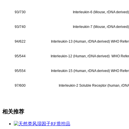
93/730
Interleukin-6 (Mouse, rDNA derived)
93/740
Interleukin-7 (Mouse, rDNA derived)
94/622
Interleukin-13 (Human, rDNA derived) WHO Refe
95/544
Interleukin-12 (Human, rDNA derived) WHO Refe
95/554
Interleukin-15 (Human, rDNA derived) WHO Refe
97/600
Interleukin-2 Soluble Receptor (human, rDNA
相关推荐