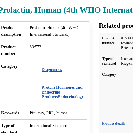
Prolactin, Human (4th WHO Internati
Related pro
Product
Prolactin, Human (4th WHO
description
International Standard.)
Product
97/714 
number
recomb
Product
83/573
Referen
number
Type of
Internat
standard
Reagent
Category
Diagnostics
Category
Protein Hormones and
Endocrine
ProductsEndocrinology
Keywords
Pituitary, PRL, human
Product details
Type of
International Standard
standard