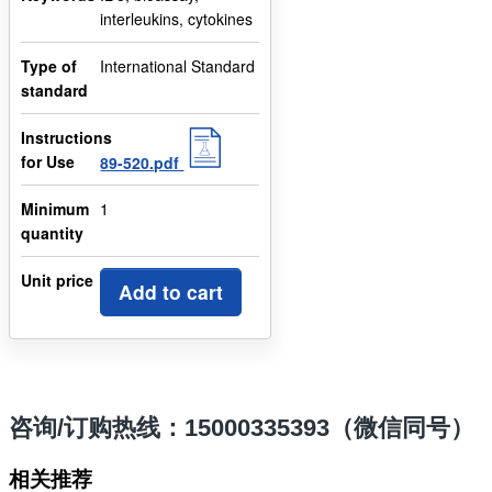
interleukins, cytokines
Type of
International Standard
standard
Instructions
for Use
89-520.pdf
Minimum
1
quantity
Unit price
Add to cart
咨询/订购热线：15000335393（微信同号）
相关推荐