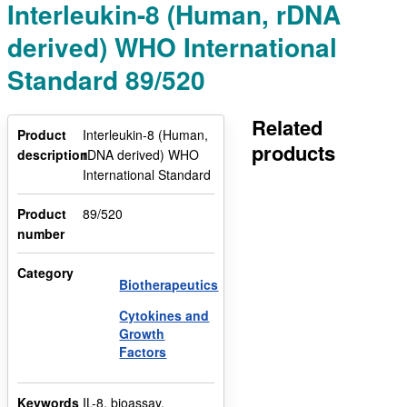
Interleukin-8 (Human, rDNA
derived) WHO International
Standard 89/520
Related
Product
Interleukin-8 (Human,
products
description
rDNA derived) WHO
International Standard
Product
89/520
number
Category
Biotherapeutics
Cytokines and
Growth
Factors
Keywords
IL-8, bioassay,