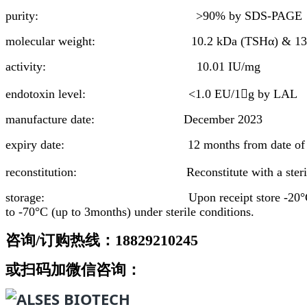
purity: >90% by SDS-PAGE
molecular weight: 10.2 kDa (TSHα) & 13.5
activity: 10.01 IU/mg
endotoxin level: <1.0 EU/1g by LAL
manufacture date: December 2023
expiry date: 12 months from date of receipt whi
reconstitution: Reconstitute with a sterile 
storage: Upon receipt store -20°C t
to -70°C (up to 3months) under sterile conditions.
咨询/订购热线：18829210245
或扫码加微信咨询：