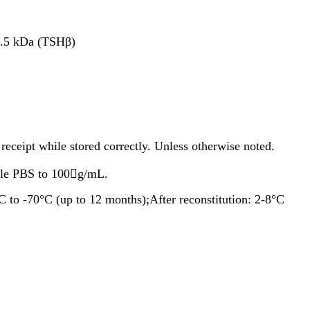
 kDa (TSHβ)
le stored correctly. Unless otherwise noted.
PBS to 100g/mL.
o -70°C (up to 12 months);After recon