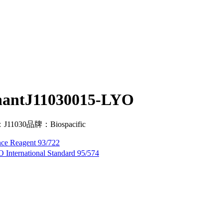
nantJ11030015-LYO
1030品牌：Biospacific
ce Reagent 93/722
 International Standard 95/574