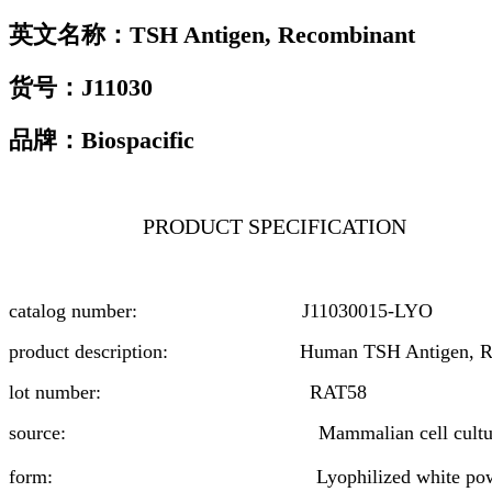
英文名称：
TSH Antigen, Recombinant
货号：
J11030
品牌：Biospacific
PRODUCT SPECIFICATION
catalog number: J11030015-LYO
product description: Human TSH Antigen, Re
lot number: RAT58
source: Mammalian cell culture (C
form: Lyophilized white powder (0.2 m f