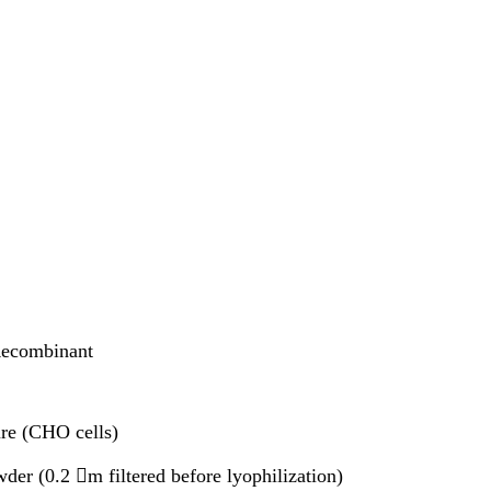
combinant
HO cells)
iltered before lyophilization)