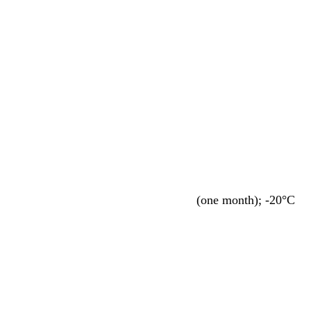
stitution: 2-8°C (one month); -20°C