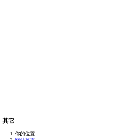
Certest产品目录
传染病类
抗微生物类
肿瘤和炎症标志物类
酶和抗体类
m
CalBioreagents产品目录
生物制剂类
抗原类
最新产品类
Steraloids产品目录
magsphere产品目录
聚苯乙烯胶乳颗粒
羧化乳胶颗粒
胺化乳胶颗粒
彩色聚苯
颗粒
羧化磁性颗粒
QC对准棱镜珠
线性磁珠
PMMA乳胶
DIAsource产品目录
Spherotech产品目录
经营品牌
新闻动态
全部
公司动态
行业资讯
联系我们
联系方式
在线留言
站内搜索
English
其它
你的位置