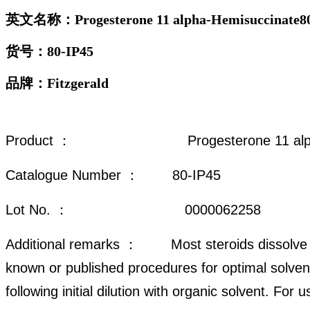
英文名称：Progesterone 11 alpha-Hemisuccinate80
货号：
80-IP45
品牌：
Fitzgerald
Product ： Progesterone 11 alpha-
Catalogue Number ： 80-IP45
Lot No. ： 0000062258
Additional remarks ： Most steroids dissolve in
known or published procedures for optimal solven
following initial dilution with organic solvent. Fo