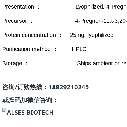
Presentation ： Lyophilized, 4-Pregnen-11
Precursor ： 4-Pregnen-11a-3,20-d
Protein concentration ： 25mg, lyophilized
Purification method ： HPLC
Storage ： Ships ambient or refrigerated
咨询/订购热线：18829210245
或扫码加微信咨询：