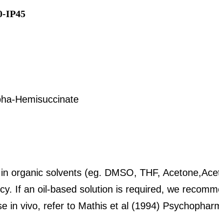
-IP45
Hemisuccinate
 organic solvents (eg. DMSO, THF, Acetone,Aceton
cy. If an oil-based solution is required, we recom
r use in vivo, refer to Mathis et al (1994) Psychoph