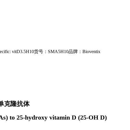
ic: vitD3.5H10货号：SMA5H10品牌：Bioventix
羊单克隆抗体
s) to 25-hydroxy vitamin D (25-OH D)