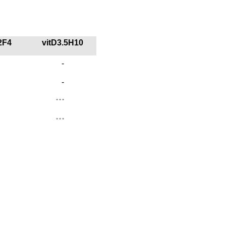
2F4
vitD3.5H10
-
-
+++
+++