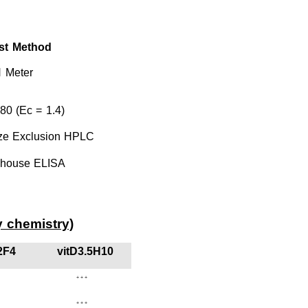
st
Method
H
Meter
80
(Ec
=
1.4)
ze
Exclusion
HPLC
house
ELISA
y
chemistry)
2F4
vitD3.5H10
+++
+++