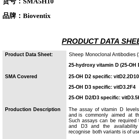
货号
：SMA5H10
品牌：Bioventix
PRODUCT
DATA SHE
Product
Data Sheet:
Sheep
Monoclonal Antibodies (
25-hydroxy vitamin
D (2
5-OH
SMA Covered
25-OH
D2 specific: vitD2.2D10
25-OH
D3 specific: vitD3.2F4
25-OH
D2/D3 specific: vitD3.
Production
Description
The assay of vitamin
D
level
and
is commonly aimed at th
Such
assays
can
be
required
and
D3
and
the
availability
recognise
both
variants
is of us