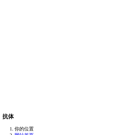
Certest产品目录
传染病类
抗微生物类
肿瘤和炎症标志物类
酶和抗体类
m
CalBioreagents产品目录
生物制剂类
抗原类
最新产品类
Steraloids产品目录
magsphere产品目录
聚苯乙烯胶乳颗粒
羧化乳胶颗粒
胺化乳胶颗粒
彩色聚苯
颗粒
羧化磁性颗粒
QC对准棱镜珠
线性磁珠
PMMA乳胶
DIAsource产品目录
Spherotech产品目录
经营品牌
新闻动态
全部
公司动态
行业资讯
联系我们
联系方式
在线留言
站内搜索
English
抗体
你的位置