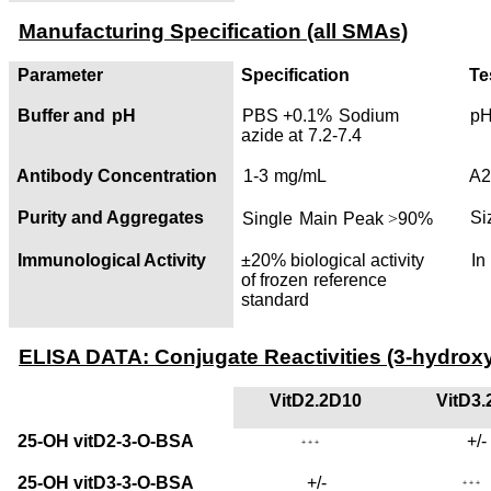
Manufacturing Specification (all SMAs)
Parameter
Specification
Te
Buffer and
pH
PBS +0.1%
Sodium
p
azide
at
7.2-7.4
Antibody Concentration
1-3
mg/mL
A2
Purity and Aggregates
Si
Single
Main
Peak
>
90%
Immunological Activity
±20% biological activity
In
of
frozen
reference
standard
ELISA DATA: Conjugate Rea
ctivities (3-hydrox
VitD2.2D10
VitD3.
25-OH vitD2-3-O-BSA
+/-
+++
25-OH vitD3-3-O-BSA
+/-
+++