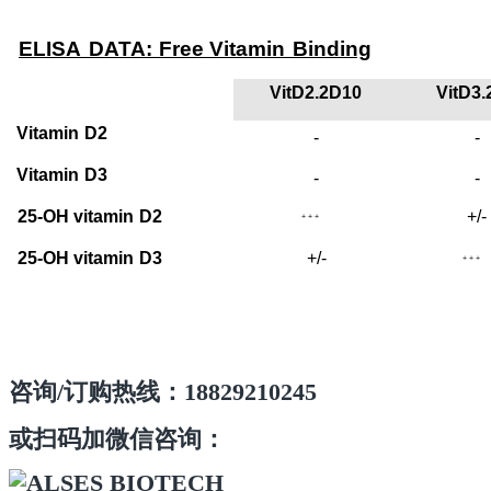
ELISA
DATA:
Free Vitamin
Binding
VitD2.2D10
VitD3.
Vitamin
D2
-
-
Vitamin
D3
-
-
25-OH vitamin
D2
+/-
+++
25-OH vitamin
D3
+/-
+++
咨询/订购热线：18829210245
或扫码加微信咨询：