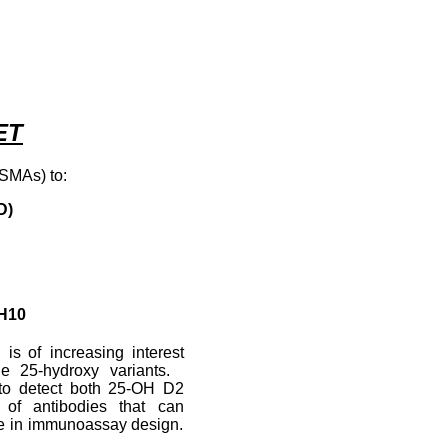
ET
SMAs) to:
D)
5H10
s
is of
increasi
ng
interest
e 25-hyd
roxy
variants.
to
detect
both
25-OH
D2
of
antibod
ies
that
can
e
in
immu
noassay design.