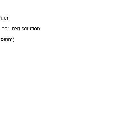
wder
ear, red solution
503nm)