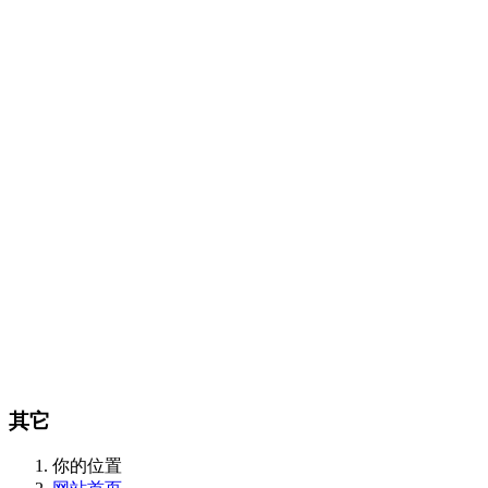
Certest产品目录
传染病类
抗微生物类
肿瘤和炎症标志物类
酶和抗体类
m
CalBioreagents产品目录
生物制剂类
抗原类
最新产品类
Steraloids产品目录
magsphere产品目录
聚苯乙烯胶乳颗粒
羧化乳胶颗粒
胺化乳胶颗粒
彩色聚苯
颗粒
羧化磁性颗粒
QC对准棱镜珠
线性磁珠
PMMA乳胶
DIAsource产品目录
Spherotech产品目录
经营品牌
新闻动态
全部
公司动态
行业资讯
联系我们
联系方式
在线留言
站内搜索
English
其它
你的位置