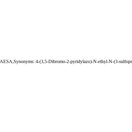
: 4-(3,5-Dibromo-2-pyridylazo)-N-ethyl-N-(3-sulfopropyl)an