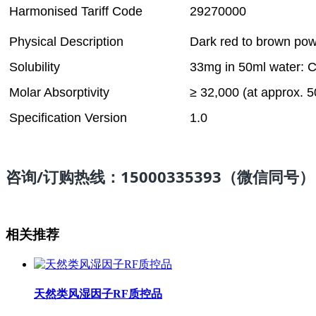
Harmonised Tariff Code
29270000
Physical Description
Dark red to brown po
Solubility
33mg in 50ml water: Cl
Molar Absorptivity
≥ 32,000 (at approx. 
Specification Version
1.0
咨询
/订购热线：15000335393（微信同号）
相关推荐
天然类风湿因子RF质控品