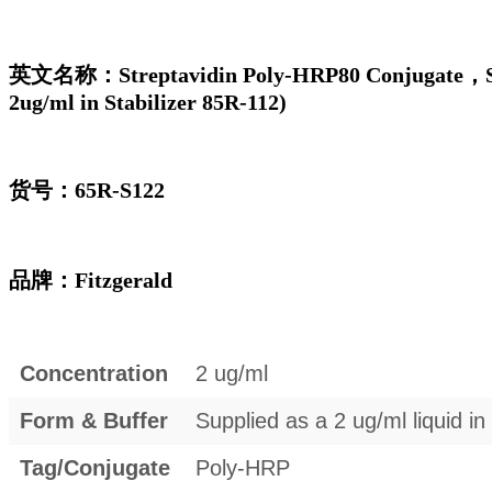
英文名称：Streptavidin Poly-HRP80 Conjugate，Strep
2ug/ml in Stabilizer 85R-112)
货号：65R-S122
品牌：Fitzgerald
Concentration
2 ug/ml
Form & Buffer
Supplied as a 2 ug/ml liquid i
Tag/Conjugate
Poly-HRP