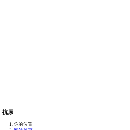
Certest产品目录
传染病类
抗微生物类
肿瘤和炎症标志物类
酶和抗体类
m
CalBioreagents产品目录
生物制剂类
抗原类
最新产品类
Steraloids产品目录
magsphere产品目录
聚苯乙烯胶乳颗粒
羧化乳胶颗粒
胺化乳胶颗粒
彩色聚苯
颗粒
羧化磁性颗粒
QC对准棱镜珠
线性磁珠
PMMA乳胶
DIAsource产品目录
Spherotech产品目录
经营品牌
新闻动态
全部
公司动态
行业资讯
联系我们
联系方式
在线留言
站内搜索
English
抗原
你的位置