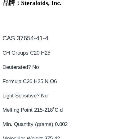
品牌：Steraloids, Inc.
CAS 37654-41-4
CH Groups C20 H25
Deuterated? No
Formula C20 H25 N O6
Light Sensitive? No
Melting Point 215-218˚C d
Min. Quantity (grams) 0.002
Molecular Weight 375.42